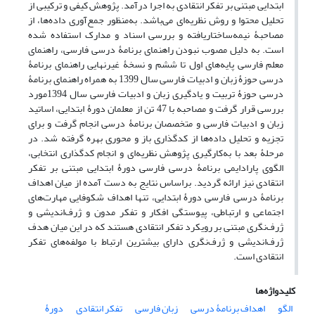
ابتدایی مبتنی بر تفکر انتقادی به اجرا درآمد. پژوهش کیفی و ترکیبی از
تحلیل محتوا و روش نظریه‌ای می‌باشد. به‌منظور جمع‌آوری داده‌ها، از
مصاحبۀ نیمه‌ساختاریافته و بررسی اسناد و مدارک استفاده شده
است. به دلیل مصوب نبودن راهنمای برنامۀ درسی فارسی، راهنمای
معلم فارسی پایه‌های اول تا ششم و نسخۀ غیرنهایی راهنمای برنامۀ
درسی حوزۀ زبان و ادبیات فارسی سال 1399 به همراه راهنمای برنامۀ
درسی حوزۀ تربیت و یادگیری زبان و ادبیات فارسی سال 1394مورد
بررسی قرار گرفت و مصاحبه با 47 تن از معلمان دورۀ ابتدایی، اساتید
زبان و ادبیات فارسی و متخصصان برنامۀ درسی انجام گرفت و برای
تجزیه و تحلیل داده‌ها از کدگذاری باز و محوری بهره گرفته شد. در
مرحلۀ بعد با به‌کارگیری پژوهش نظریه‌ای و انجام کدگذاری انتخابی،
الگوی پارادایمی برنامۀ درسی فارسی دورۀ ابتدایی مبتنی بر تفکر
انتقادی نیز ارائه گردید. براساس نتایج به دست آمده از میان اهداف
برنامۀ درسی فارسی دورۀ ابتدایی، تنها اهداف شکوفایی مهارت‌های
اجتماعی و ارتباطی، پیوستگی افکار و تفکر مدون و ژرف‌اندیشی و
ژرف‌نگری مبتنی بر رویکرد تفکر انتقادی هستند که در این میان هدف
ژرف‌اندیشی و ژرف‌نگری دارای بیشترین ارتباط با مولفه‌های تفکر
انتقادی است.
کلیدواژه‌ها
الگو
اهداف برنامۀ درسی
زبان فارسی
تفکر انتقادی
دورۀ