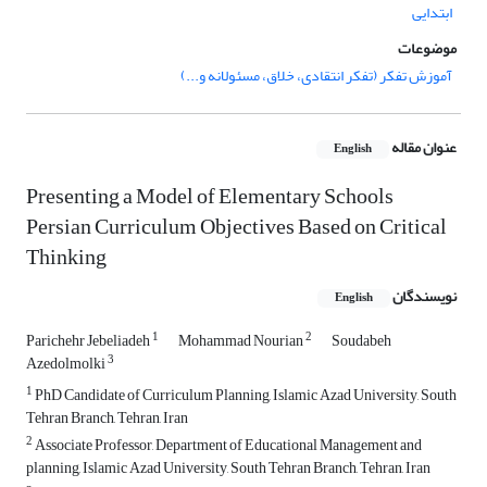
ابتدایی
موضوعات
آموزش تفکر (تفکر انتقادی، خلاق، مسئولانه و...)
عنوان مقاله
English
Presenting a Model of Elementary Schools
Persian Curriculum Objectives Based on Critical
Thinking
نویسندگان
English
1
2
Parichehr Jebeliadeh
Mohammad Nourian
Soudabeh
3
Azedolmolki
1
PhD Candidate of Curriculum Planning, Islamic Azad University, South
Tehran Branch, Tehran, Iran
2
Associate Professor, Department of Educational Management and
planning, Islamic Azad University, South Tehran Branch, Tehran, Iran