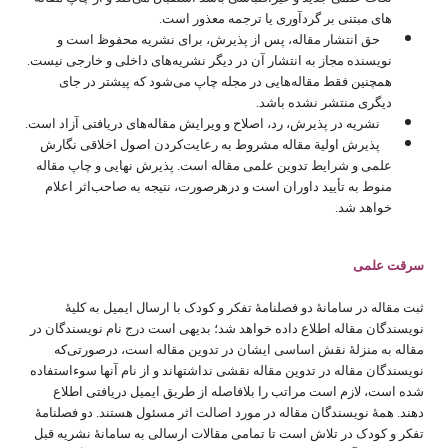
های مبتنی بر گردآوری یا ترجمه معذور است.
حق انتشار مقاله، پس از پذیرش، برای نشریه محفوظ است و
نویسنده مجاز به انتشار آن در دیگر نشریه­‌های داخلی و خارجی نیست.
همچنین فقط مقاله­‌هایی در مجله چاپ می­‌شود که پیشتر در جای
دیگری منتشر نشده باشد.
نشریه در پذیرش، رد، اصلاح و ویرایش مقاله‌های دریافتی آزاد است.
پذیرش اولیة مقاله مشروط به رعایت‌کردن اصول اخلاقی نگارش
علمی و شرایط تدوین علمی مقاله است. پذیرش نهایی و چاپ مقاله
منوط به تأیید داوران است و درهرصورت، نتیجه به صاحب‌اثر اعلام
خواهد شد.
سرقت علمی
ثبت مقاله در سامانۀ دو فصلنامۀ تفکر و کودک با ارسال ایمیل به کلیۀ
نویسندگان مقاله اطلاع داده خواهد شد؛ بدیهی است درج نام نویسندگان در
مقاله به منزلۀ نقش اساسی ایشان در تدوین مقاله است، درصورتی‌که
نویسندگان مقاله در تدوین مقاله نقشی نداشته‎اند و از نام آنها سوءاستفاده
شده است، لازم است مراتب را بلافاصله از طریق ایمیل دریافتی اطلاع
دهند. همۀ نویسندگان مقاله در مورد اصالت اثر مسئول هستند. دو فصلنامۀ
تفکر و کودک در تلاش است تا تمامی مقالات ارسالی به سامانۀ نشریه قبل