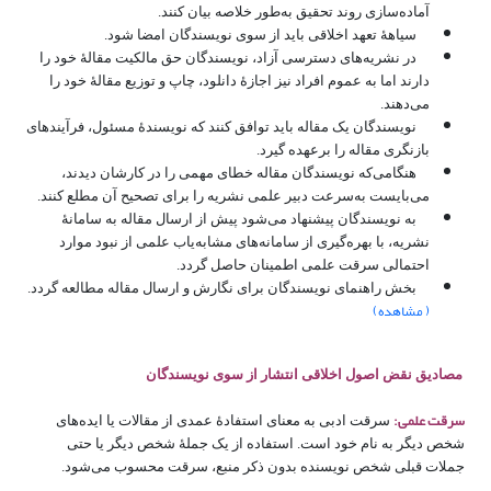
آماده‌سازی روند تحقیق به‌طور خلاصه بیان کنند.
سیاهۀ تعهد اخلاقی باید از سوی نویسندگان امضا شود.
در نشریه‌های دسترسی آزاد، نویسندگان حق مالکیت مقالۀ خود را
دارند اما به عموم افراد نیز اجازۀ دانلود، چاپ و توزیع مقالۀ خود را
می‌دهند.
نویسندگان یک مقاله باید توافق کنند که نویسندۀ مسئول، فرآیندهای
بازنگری مقاله را برعهده گیرد.
هنگامی‌که نویسندگان مقاله خطای مهمی را در کارشان دیدند،
می‌بایست به‌سرعت دبیر علمی نشریه را برای تصحیح آن مطلع کنند.
به نویسندگان پیشنهاد می‌شود پیش از ارسال مقاله به سامانۀ
نشریه، با بهره‌گیری از سامانه‌های مشابه‌یاب علمی از نبود موارد
احتمالی سرقت علمی اطمینان حاصل گردد.
بخش راهنمای نویسندگان برای نگارش و ارسال مقاله مطالعه گردد.
( مشاهده)
مصادیق نقض اصول اخلاقی انتشار از سوی نویسندگان
سرقت علمی:
سرقت ادبی به معنای استفادۀ عمدی از مقالات یا ایده‌های
شخص دیگر به نام خود است. استفاده از یک جملۀ شخص دیگر یا حتی
جملات قبلی شخص نویسنده بدون ذکر منبع، سرقت محسوب می‌شود.