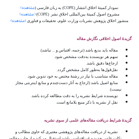
مشاهده)
نمودار کمیتۀ اخلاق انتشار (COPE) به زبان فارسی (
( مشاهده)
مشروح اصول کمیتۀ بین‌المللی اخلاق نشر (COPE)
(مشاهده)
منشور اخلاق پژوهش نشریات وزارت علوم، تحقیقات و فناوری
گزیدۀ اصول اخلاقی نگارش مقاله
مقاله باید بدیع باشد (ترجمه، اقتباس و ... نباشد).
سهم هر نویسنده­ به‌دقت مشخص شود.
ارجاع‌ها دقیق باشد.
نقل‌قول­‌ها به‌طور کامل مشخص گردد.
مقاله متناسب با نیاز در رشتۀ مختص به خود تدوین شود.
منابع اصیل باشد (ارجاع به آثار دست‌چندم و منابع اینترنتی مجاز
نیست).
نویسنده شرایط نشریه را به­ دقت مطالعه کرده باشد.
نقل از نشریه با ذکر منبع بلامانع است.
گزیدۀ شرایط دریافت مقاله‌های علمی از سوی نشریه
نشریه از دریافت مقاله‌های پژوهشی معتبری که حاوی مطالب و
نکات علمی جدید و غیراقتباسی باشد استقبال می‌کند و از چاپ مقاله‌­