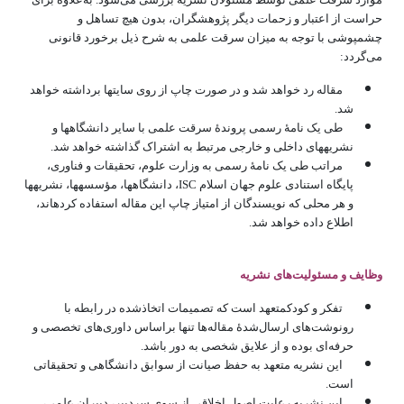
حراست از اعتبار و زحمات دیگر پژوهشگران، بدون هیچ تساهل و
چشم‎پوشی با توجه به میزان سرقت علمی به شرح ذیل برخورد قانونی
می‌گردد:
مقاله رد خواهد شد و در صورت چاپ از روی سایت‎ها برداشته خواهد
شد.
طی یک نامۀ رسمی پروندۀ سرقت علمی با سایر دانشگاه‎ها و
نشریه‎های داخلی و خارجی مرتبط به اشتراک گذاشته خواهد شد.
مراتب طی یک نامۀ رسمی به وزارت علوم، تحقیقات و فناوری،
پایگاه استنادی علوم جهان اسلام ISC، دانشگاه‎ها، مؤسسه‎ها، نشریه‎ها
و هر محلی که نویسندگان از امتیاز چاپ این مقاله استفاده کرده‎اند،
اطلاع داده خواهد شد.
وظایف و مسئولیت‌های نشریه
تفکر و کودکمتعهد است که تصمیمات اتخاذشده در رابطه با
رونوشت‌های ارسال‌شدۀ مقاله‌ها تنها براساس داوری‌های تخصصی و
حرفه‌ای بوده و از علایق شخصی به دور باشد.
این نشریه متعهد به حفظ صیانت از سوابق دانشگاهی و تحقیقاتی
است.
این نشریه رعایت اصول اخلاقی از سوی سردبیر، دبیران علمی،