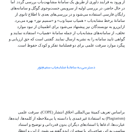
از ورود به فرآیند داوری از طریق یک سامانۀ مشابهت‌یاب بررسی گردد. اما
در حال حاضر، در بررسی اولیه از سرویس جست‌وجوی گوگل و سامانه‌های
رایگان فارسی استفاده می‌شود و در بررسی‌های بعدی تا اطلاع ثانوی از
سامانۀ برخط مشابه‌یاب « همیاب سینا وب» و «سمیم نور» بهره می‌برد.
از‌این‌رو به نویسندگان نیز پیشنهاد می‌شود برای اطمینان از نبود موارد
تخلف، از سامانه‌های مشابه‌یاب از جمله سامانۀ «همیاب» استفاده نمایند و
گواهی تایید سامانه را به نشریه ارسال نمایند. گفتنی است که حق ارزیابی و
پیگرد موارد سرقت علمی برای دو فصلنامۀ تفکر و کودک حفوظ است.
دسترسی به سامانۀ مشابه‌یاب سمیم‌نور
براساس تعریف کمیتۀ بین‌المللی اخلاق انتشار (COPE)، سرقت علمی
(Plagiarism) به استفادۀ غیرعمدی یا دانسته یا بی‌ملاحظه از کلمه‌ها، ایده‌ها،
عبارت‌ها، ادعاها یا استنادهای دیگران بدون قدردانی و توضیح و استناد
مناسب به اثر، صاحب‌اثر یا سخنران ایده گفته می‌شود. ازاین‌رو انتظار