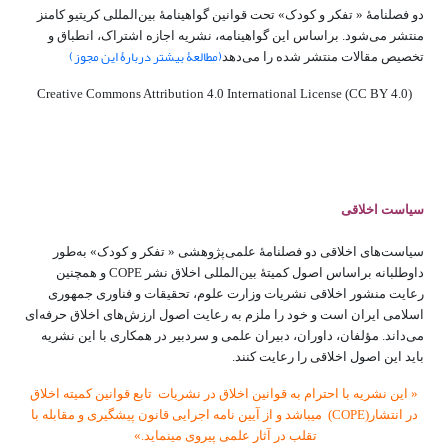
دو فصلنامۀ « تفکر و کودک» تحت قوانین گواهینامۀ بین‌المللی کریتیو کامنز
منتشر می‌شود. براساس این گواهینامه، نشریه اجازه اشتراک، انطباق و
(مطالعۀ بیشتر دربارۀ این مجوز)
تخصیص مقالات منتشر شده را می‌دهد
Creative Commons Attribution 4.0 International License (CC BY 4.0)
سیاست اخلاقی
سیاست‌های اخلاقی دو فصلنامۀ علمی‌پژوهشی « تفکر و کودک» به‌طور
داوطلبانه براساس اصول کمیتۀ بین‌المللی اخلاق نشر COPE و همچنین
رعایت منشور اخلاقی نشریات وزارت علوم، تحقیقات و فناوری جمهوری
اسلامی ایران است و خود را ملزم به رعایت اصول ارزش‌های اخلاق حرفه‌ای
می‌داند. مؤلفان، داوران، دبیران علمی و سردبیر در همکاری با این نشریه
باید این اصول اخلاقی را رعایت کنند.
« این نشریه با احترام به قوانین اخلاق در نشریات تابع قوانین کمیته اخلاق
در انتشار(COPE) میباشد و از آیین نامه اجرایی قانون پیشگیری و مقابله با
تقلب در آثار علمی پیروی مینماید.»