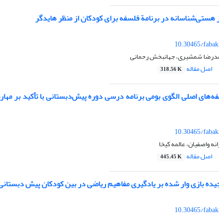
 هستی‌شناسانه در برنامة فلسفه برای کودکان از منظر هایدگر
10.30465/fabak
حمدرضا شمشیری، جهانبخش رحمانی
اصل مقاله
318.56 K
فه‌های اصلی الگوی بومی برنامه درسی دوره پیش‌دبستانی با تأکید بر مهارت
10.30465/fabak
نه واصفیان، عالمه کیخا
اصل مقاله
445.45 K
ده بازی وار شده بر یادگیری مفاهیم ریاضی در بین کودکان پیش دبستانی5 تا 7 سال
10.30465/fabak