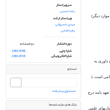
سرویراستار
رضا حسینی
وارد دیگر)
ویراستار ارشد
مهدی خسروانی
زهره فتحی
دوره انتشار
دو فصلنامه
شاپا چاپی
2383-0700
شاپا الکترونیکی
2383-0719
 داوری به
جستجو
امی است .(
جستجوی پیشرفته
عهد نامه درج
بانک ها و نمایه نامه ها
ازی­های علمی