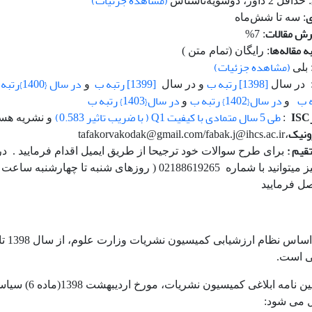
(مشاهده جزئیات)
: حداقل 2 داور، دوسویه‌ناشناس
ی
: سه تا شش‌ماه
ش مقالات
: 7%
مقاله‌ها
: رایگان (تمام متن )
(مشاهده جزئیات)
 بلی
[1398] رتبه ب
[1399] رتبه ب
در سال {1400}رتبه ب
 در سال
و در سال
و
در سال{1402} رتبه ب
در سال{1403} رتبه ب
و
و
ISC
طی 5 سال متمادی با کیفیت Q1 ( با ضریب تاثیر
0.583
)
:
و نشریه هس
ونیک
،tafakorvakodak@gmail.com/fabak.j@ihcs.ac.ir
تقیم
:
برای طرح سوالات خود ترجیحا از طریق ایمیل اقدام فرمایید . در
ل فرمایید
ی است.
*. بر اساس آیین نامه ابلاغی
ل می شود: