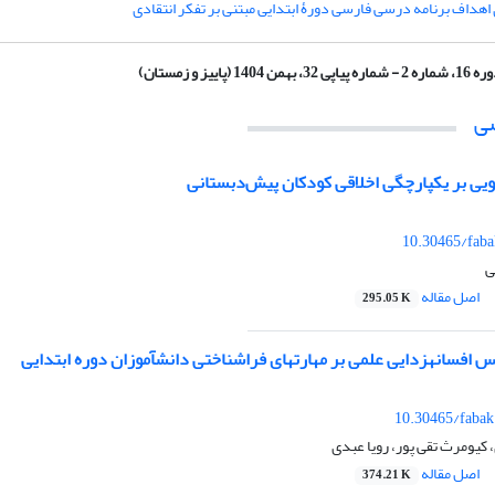
ی اهداف برنامه درسی فارسی دورۀ ابتدایی مبتنی بر تفکر انتقادی
ره 2 - شماره پیاپی 32، بهمن 1404 (پاییز و زمستان)
ی
یی بر یکپارچگی اخلاقی کودکان پیش‌دبستانی
10.30465/faba
ی
اصل مقاله
295.05 K
شناختی دانش‎آموزان دوره ابتدایی
10.30465/fabak
کیومرث تقی پور، رویا عبدی
اصل مقاله
374.21 K