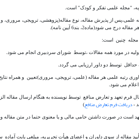
ریه علمی،پس از پذیرش مقاله، نوع مقاله(پزوهشی، ترویجی، مروری، و م
 درج می شود(ماده2، بند6 آیین نامه).
لیه در مورد همه مقالات ،توسط شورای سردبیری انجام می شود.
داقل توسط دو داور ارزیابی می گردد.
وری رتبه علمی هر مقاله (علمی، ترویجی، مروری)تعیین و همراه نتایج
اعلام می شود.
ال فرم تعهد و تعارض منافع توسط نویسنده به هنگام ارسال مقاله الز
دریافت فرم تعارض منافع
د -
)
هد است در صورت داشتن حامی مالی و یا معنوی حتما در متن مقاله و ت
یید مقاله از سوی داوران و اعضای هیأت تحریریه، مبلغی بابت آماده­ س