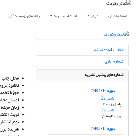
صفحه اصلی
مرور
اطلاعات نشریه
راهنمای نویسندگان
مقالات آماده انتشار
شماره جاری
شماره‌های پیشین نشریه
محل چاپ
:
ناشر
: پژو
دوره 16 (1404)
حوز
ۀ
تخص
شماره 2
اعتبار مجله
پاییز و زمستان
زبان مجله
:
شماره 1
نوبت انتشا
بهار و تابستان
نوع انتشار
دوره 15 (1403)
هزینه
بررس