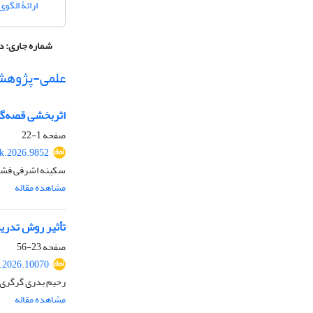
ارائۀ الگو
شماره جاری:
دوره 16، شما
علمی-پژوهش
اثربخشی قصه‌گو
صفحه
1-22
k.2026.9852
سکینه اشرفی فش
مشاهده مقاله
تأثیر روش تدریس افسانه‎زدایی علمی بر مهارت‎های فرا
صفحه
23-56
.2026.10070
رحیم بدری گرگری، 
مشاهده مقاله