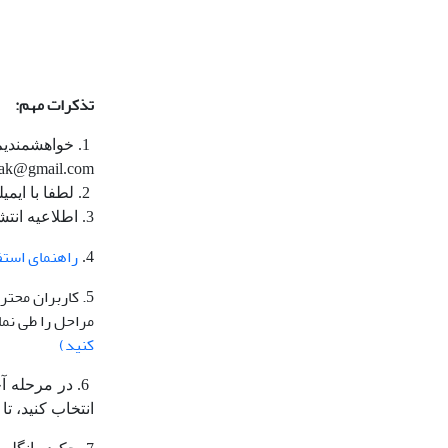
تذکرات مهم:
1. خواهشمندی
tafakorvakodak@gmail.com اقدام و 
2. لطفا با ایمیلی غیر از yahoo ثبت‌نام نمایید
3. اطلاعیه انتشار الکترونیک
راهنمای استفا
4.
5. کاربران محت
مراحل را طی نما
کنید)
6. در مرحله آخر ارسال مقاله، توجه داشته باشید که حتما از منوی
انتخاب کنید، ت