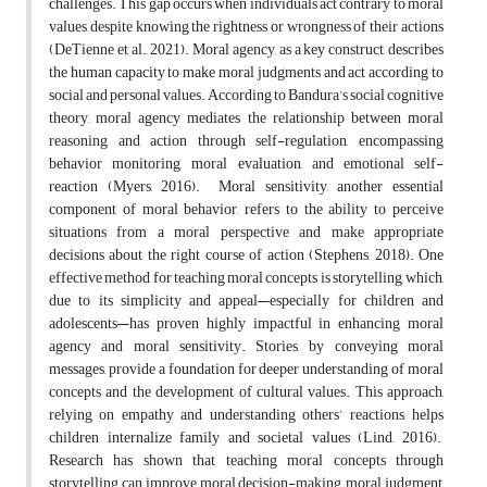
challenges. This gap occurs when individuals act contrary to moral
values despite knowing the rightness or wrongness of their actions
(DeTienne et al., 2021). Moral agency, as a key construct, describes
the human capacity to make moral judgments and act according to
social and personal values. According to Bandura’s social cognitive
theory, moral agency mediates the relationship between moral
reasoning and action through self-regulation, encompassing
behavior monitoring, moral evaluation, and emotional self-
reaction (Myers, 2016). Moral sensitivity, another essential
component of moral behavior, refers to the ability to perceive
situations from a moral perspective and make appropriate
decisions about the right course of action (Stephens, 2018). One
effective method for teaching moral concepts is storytelling, which,
due to its simplicity and appeal—especially for children and
adolescents—has proven highly impactful in enhancing moral
agency and moral sensitivity. Stories, by conveying moral
messages, provide a foundation for deeper understanding of moral
concepts and the development of cultural values. This approach,
relying on empathy and understanding others’ reactions, helps
children internalize family and societal values (Lind, 2016).
Research has shown that teaching moral concepts through
storytelling can improve moral decision-making, moral judgment,