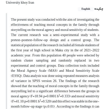
University, khoy, Iran
چکیده
English
The present study was conducted with the aim of investigating the
effectiveness of teaching moral concepts in the family through
storytelling on the moral agency and moral sensitivity of students.
The current research was a semi-experimental study with a
pretest-posttest-follow-up design and a control group. The
statistical population of the research included all female students of
the first year of high school in Maku city in the of 2021-2022
academic year. From this population, 40 people were selected by
random cluster sampling and randomly replaced in two
experimental and control groups. Data collection tools included
the Moral Agency Scale (MAS) and Moral Sensitivity Scale
(ESSQ). Data analysis was done using repeated measures analysis
of variance in SPSS version 26. The findings of the research
showed that the teaching of moral concepts in the family through
storytelling led to a significant difference between the groups in
2
moral agency (F=18.94, p=0.0001, h
=0.333) and moral sensitivity
2
(F=41.10, p=0.0001, h
=0.520) and this effect was stable in the one-
month follow-up stage (p≤0.01). According to the findings, it can