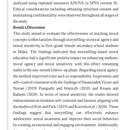
analyzed using repeated-measures ANOVA in SPSS version 26.
Ethical considerations, including obtaining informed consent and
maintaining confidentiality, were observed throughout all stages of
the study.
Result & Discussion
This study aimed to evaluate the effectiveness of teaching moral
concepts within families through storytelling on moral agency and
moral sensitivity in first-grade female secondary school students
in Maku. The findings indicated that storytelling-based moral
education had a significant positive impact on enhancing students'
moral agency and moral sensitivity, with this effect remaining
stable in the one-month follow-up phase. Regarding moral agency,
the method improved traits such as responsibility, forgiveness, and
self-control, consistent with the findings of Hasanzadeh Viyayi and
Navaei (2019), Pasupathi and Wainryb (2010), and Krauss and
Rahiem (2020). In terms of moral sensitivity, the results showed
enhancements in kindness, self-restraint, and fairness, aligning with
the studies of Kim and Park (2019) and Koivula et al. (2020). These
findings suggest that storytelling can effectively enhance
adolescents' moral awareness and improve their social behaviors
by creating an emotional and engaging environment. Additionally,