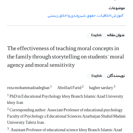
موضوعات
آموزش اخلاقیات، حقوق شهروندی و اخلاق زیستی
عنوان مقاله
English
The effectiveness of teaching moral concepts in
the family through storytelling on students' moral
agency and moral sensitivity
نویسندگان
English
1
2
3
reza mohammadzadeghan
Abolfazl Farid
bagher sardary
1
PhD in Educational Psychology, khoy Branch, Islamic Azad University,
khoy, Iran
2
Corresponding author: Associate Professor of educational psychology,
Faculty of Psychology & Educational Sciences, Azarbaijan Shahid Madani
University, Tabriz, Iran.
3
.Assistant Professor of educational science, khoy Branch, Islamic Azad