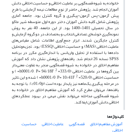
خانواده به شیوه قصه‌گویی بر عاملیت اخلاقی و حساسیت اخلاقی دانش
آموزان انجام شد. پژوهش حاضر از نوع مطالعات نیمه آزمایشی با طرح
پیش آزمون-پس آزمون-پیگیری و گروه کنترل بود. جامعه آماری
پژوهش شامل کلیه دانش آموزان دختر دوره اول متوسطه شهر ماکو
در سال تحصیلی 1401-1400 بود. از این جامعه، 40 نفر به روش
نمونه‌گیری خوشه‌ای تصادفی انتخاب و به‌تصادف در دو گروه آزمایش و
کنترل جایگزین شدند. ابزار جمع‌آوری اطلاعات شامل مقیاس‌های
عاملیت اخلاقی (MAS) و حساسیت اخلاقی (ESSQ) بود. تجزیه‌وتحلیل
داده‌ها با استفاده از تحلیل واریانس با اندازه‌گیری مکرر در برنامه
SPSS نسخه 26 انجام شد. یافته‌های پژوهش نشان داد که آموزش
مفاهیم اخلاق در خانواده به شیوه قصه‌گویی منجر به تفاوت معنی‌دار
2
بین گروه‌ها در عاملیت اخلاقی (333/0=
, h0001/0 , P= 94/18F= ) و
2
حساسیت اخلاقی (520/0=
, h0001/0 , P= 10/41F= ) شده و این تاثیر
در مرحله پیگیری یک‌ماهه نیز پایدار بوده است (01/0p≤). با توجه به
یافته‌ها، می‌توان مطرح کرد که آموزش مفاهیم اخلاق در خانواده به
شیوه قصه‌گویی مداخله می‌تواند نقش مهمی در بهبود عملکردهای
اخلاقی دانش آموزان ایفا کند.
کلیدواژه‌ها
آموزش مفاهیم اخلاق
قصه گویی
عاملیت اخلاقی
حساسیت
اخلاقی