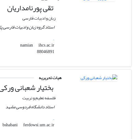
تقی پورنامداریان
زبان و ادبیات فارسی
استاد گروه زبان و ادبیات فارسی 
.
ihcs.ac.ir
namian
88046891
هیات تحریریه
بختیار شعبانی ورکی
فلسفه تعلیم و تربیت
استاد دانشگاه فردوسی مشهد
.
ferdowsi.um.ac.ir
bshabani