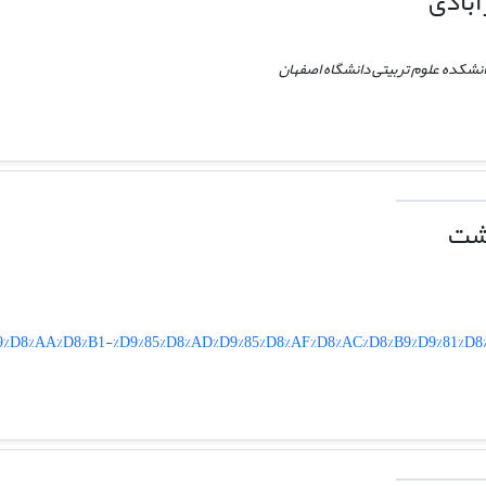
آبادی
دانشکده علوم تربیتی دانشگاه اصفهان
رشت
A%A9%D8%AA%D8%B1-%D9%85%D8%AD%D9%85%D8%AF%D8%AC%D8%B9%D9%81%D