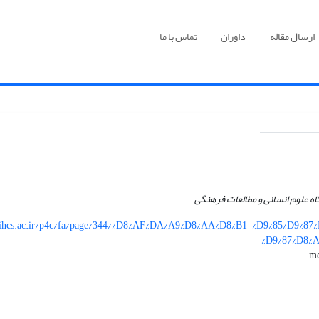
ارسال مقاله
داوران
تماس با ما
ه علوم انسانی و مطالعات فرهنگی
hcs.ac.ir/p4c/fa/page/344/%D8%AF%DA%A9%D8%AA%D8%B1-%D9%85%D9%87
%D9%87%D8%