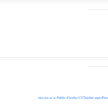
rms.scu.ac.ir/Public/Faculty/CVTeacher.aspx?Pe