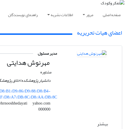
صفحه اصلی
مرور
اطلاعات نشریه
راهنمای نویسندگان
اعضای هیات تحریریه
مدیر مسئول
مهرنوش هدایتی
مشاوره
دانشیار پژوهشکده اخلاق پژوهشگا
%D8%B1%D9%86%D9%88%D8%B4-
AF%D8%A7%DB%8C%D8%AA%DB%8C
yahoo.com
mehrnooshhedayati
000000
بیشتر