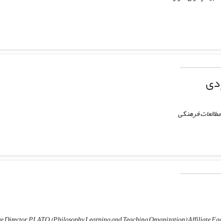
دی
 مطالعات فرهنگی
ve Director, PLATO (Philosophy Learning and Teaching Organization) Affiliate Facu