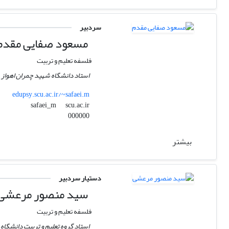
سردبیر
مسعود صفایی مقدم
فلسفه تعلیم و تربیت
استاد دانشگاه شهید چمران اهواز
edupsy.scu.ac.ir/~safaei.m
scu.ac.ir
safaei_m
000000
بیشتر
دستیار سردبیر
سید منصور مرعشی
فلسفه تعلیم و تربیت
استاد گروه تعلیم و تربیت دانشگاه