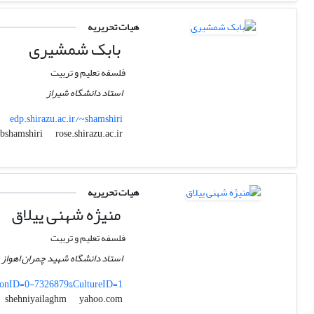
هیات تحریریه
بابک شمشیری
فلسفه تعلیم و تربیت
استاد دانشگاه شیراز
edp.shirazu.ac.ir/~shamshiri
rose.shirazu.ac.ir
bshamshiri
هیات تحریریه
منیژه شهنی ییلاق
فلسفه تعلیم و تربیت
استاد دانشگاه شهید چمران اهواز
rsonID=0-7326879&CultureID=1
yahoo.com
shehniyailaghm