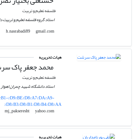
حسنعلی بختیار نصر
فلسفه تعلیم و تربیت
استاد گروه فلسفه تعلیم و تربیت 
gmail.com
h.nasrabadi89
هیات تحریریه
محمد جعفر پاک س
فلسفه تعلیم و تربیت
استاد دانشگاه شهید چمران اهواز
8%B1-%D9%BE%D8%A7%DA%A9-
%D8%B3%D8%B1%D8%B4%D8%AA
yahoo.com
mj_pakseresht
هیات تحریریه