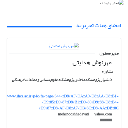
اعضای هیات تحریریه
مدیر مسئول
مهرنوش هدایتی
مشاوره
دانشیار پژوهشکده اخلاق پژوهشگاه علوم انسانی و مطالعات فرهنگی
www.ihcs.ac.ir/p4c/fa/page/344/%D8%AF%DA%A9%D8%AA%D8%B1-
%D9%85%D9%87%D8%B1%D9%86%D9%88%D8%B4-
%D9%87%D8%AF%D8%A7%DB%8C%D8%AA%DB%8C
yahoo.com
mehrnooshhedayati
000000