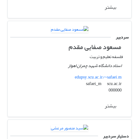
بیشتر
سردبیر
مسعود صفایی مقدم
فلسفه تعلیم و تربیت
استاد دانشگاه شهید چمران اهواز
edupsy.scu.ac.ir/~safaei.m
scu.ac.ir
safaei_m
000000
بیشتر
دستیار سردبیر