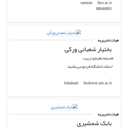
ihcs.ac.ir
namian
88046891
هیات تحریریه
بختیار شعبانی ورکی
فلسفه تعلیم و تربیت
استاد دانشگاه فردوسی مشهد
.
ferdowsi.um.ac.ir
bshabani
هیات تحریریه
بابک شمشیری