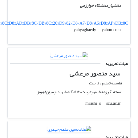
دانشیار دانشگاه خوارزمی
%DB%8C%D8%AD%DB%8C%DB%8C%20%D9%82%D8%A7%D8%A6%D8%AF%DB%8C
yahoo.com
yahyaghaedy
هیات تحریریه
سید منصور مرعشی
فلسفه تعلیم و تربیت
استاد گروه تعلیم و تربیت دانشگاه شهید چمران اهواز
scu.ac.ir
mrashi_s
هیات تحریریه