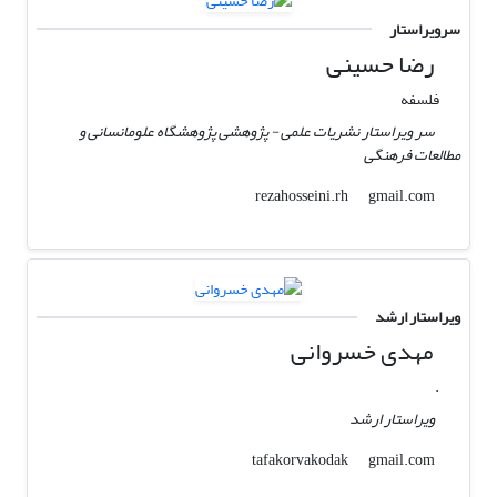
سرویراستار
رضا حسینی
فلسفه
سر ویراستار نشریات علمی - پژوهشی پژوهشگاه علومانسانی و
مطالعات فرهنگی
gmail.com
rezahosseini.rh
ویراستار ارشد
مهدی خسروانی
.
ویراستار ارشد
gmail.com
tafakorvakodak