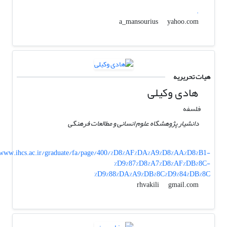
.
yahoo.com
a_mansourius
هیات تحریریه
هادی وکیلی
فلسفه
دانشیار پژوهشگاه علوم انسانی و مطالعات فرهنگی
www.ihcs.ac.ir/graduate/fa/page/400/%D8%AF%DA%A9%D8%AA%D8%B1-
%D9%87%D8%A7%D8%AF%DB%8C-
%D9%88%DA%A9%DB%8C%D9%84%DB%8C
gmail.com
rhvakili