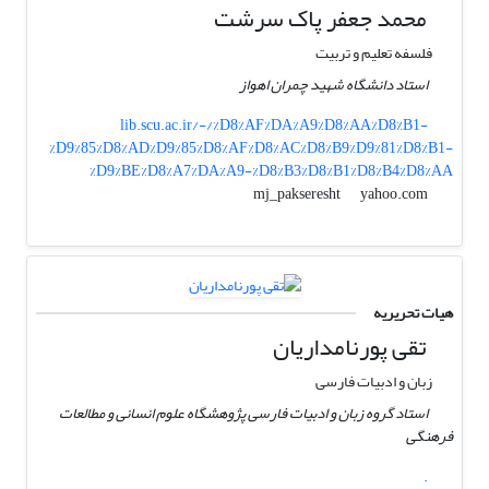
محمد جعفر پاک سرشت
فلسفه تعلیم و تربیت
استاد دانشگاه شهید چمران اهواز
lib.scu.ac.ir/-/%D8%AF%DA%A9%D8%AA%D8%B1-
%D9%85%D8%AD%D9%85%D8%AF%D8%AC%D8%B9%D9%81%D8%B1-
%D9%BE%D8%A7%DA%A9-%D8%B3%D8%B1%D8%B4%D8%AA
yahoo.com
mj_pakseresht
هیات تحریریه
تقی پورنامداریان
زبان و ادبیات فارسی
استاد گروه زبان و ادبیات فارسی پژوهشگاه علوم انسانی و مطالعات
فرهنگی
.