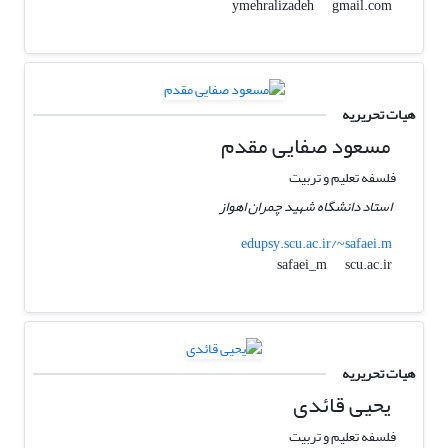
gmail.com
ymehralizadeh
هیات تحریریه
مسعود صفایی مقدم
فلسفه تعلیم و تربیت
استاد دانشگاه شهید چمران اهواز
edupsy.scu.ac.ir/~safaei.m
scu.ac.ir
safaei_m
هیات تحریریه
یحیی قائدی
فلسفه تعلیم و تربیت