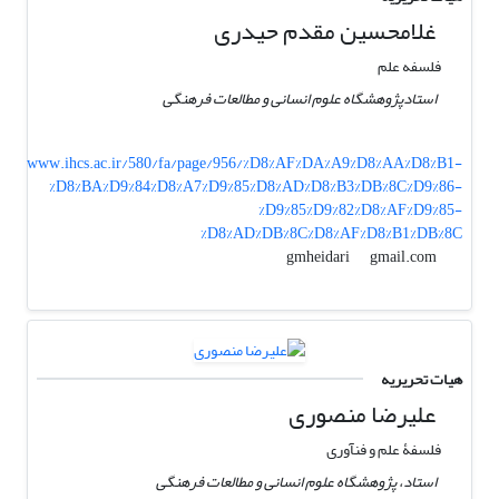
غلامحسین مقدم حیدری
فلسفه علم
استادپژوهشگاه علوم انسانی و مطالعات فرهنگی
www.ihcs.ac.ir/580/fa/page/956/%D8%AF%DA%A9%D8%AA%D8%B1-
%D8%BA%D9%84%D8%A7%D9%85%D8%AD%D8%B3%DB%8C%D9%86-
%D9%85%D9%82%D8%AF%D9%85-
%D8%AD%DB%8C%D8%AF%D8%B1%DB%8C
gmail.com
gmheidari
هیات تحریریه
علیرضا منصوری
فلسفۀ علم و فن­آوری
استاد، پژوهشگاه علوم انسانی و مطالعات فرهنگی