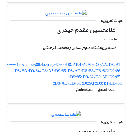
هیات تحریریه
غلامحسین مقدم حیدری
فلسفه علم
استادپژوهشگاه علوم انسانی و مطالعات فرهنگی
www.ihcs.ac.ir/580/fa/page/956/%D8%AF%DA%A9%D8%AA%D8%B1-
%D8%BA%D9%84%D8%A7%D9%85%D8%AD%D8%B3%DB%8C%D9%86-
%D9%85%D9%82%D8%AF%D9%85-
%D8%AD%DB%8C%D8%AF%D8%B1%DB%8C
gmail.com
gmheidari
هیات تحریریه
علیرضا منصوری