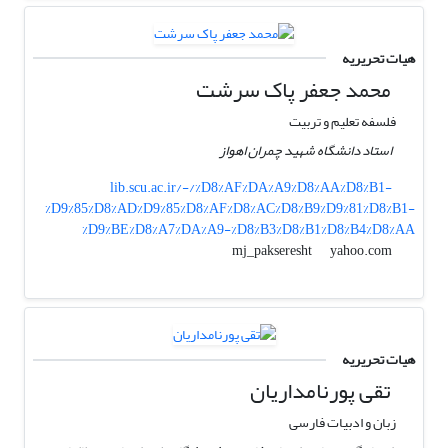
هیات تحریریه
محمد جعفر پاک سرشت
فلسفه تعلیم و تربیت
استاد دانشگاه شهید چمران اهواز
lib.scu.ac.ir/-/%D8%AF%DA%A9%D8%AA%D8%B1-
%D9%85%D8%AD%D9%85%D8%AF%D8%AC%D8%B9%D9%81%D8%B1-
%D9%BE%D8%A7%DA%A9-%D8%B3%D8%B1%D8%B4%D8%AA
yahoo.com
mj_pakseresht
هیات تحریریه
تقی پورنامداریان
زبان و ادبیات فارسی