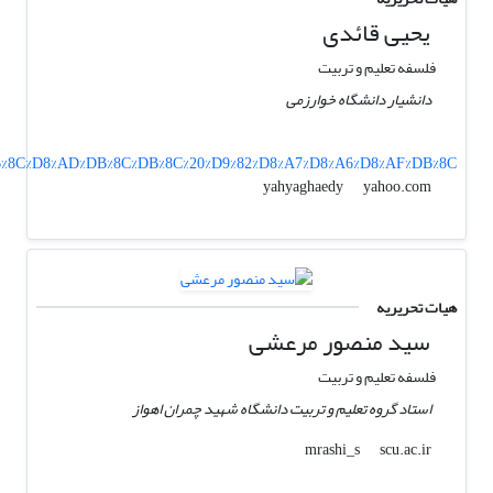
یحیی قائدی
فلسفه تعلیم و تربیت
دانشیار دانشگاه خوارزمی
%DB%8C%D8%AD%DB%8C%DB%8C%20%D9%82%D8%A7%D8%A6%D8%AF%DB%8C
yahoo.com
yahyaghaedy
هیات تحریریه
سید منصور مرعشی
فلسفه تعلیم و تربیت
استاد گروه تعلیم و تربیت دانشگاه شهید چمران اهواز
scu.ac.ir
mrashi_s