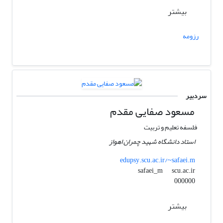
بیشتر
رزومه
سردبیر
مسعود صفایی مقدم
فلسفه تعلیم و تربیت
استاد دانشگاه شهید چمران اهواز
edupsy.scu.ac.ir/~safaei.m
scu.ac.ir
safaei_m
000000
بیشتر