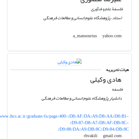
فلسفۀ علم و فن­آوری
استاد، پژوهشگاه علوم انسانی و مطالعات فرهنگی
.
yahoo.com
a_mansourius
هیات تحریریه
هادی وکیلی
فلسفه
دانشیار پژوهشگاه علوم انسانی و مطالعات فرهنگی
www.ihcs.ac.ir/graduate/fa/page/400/%D8%AF%DA%A9%D8%AA%D8%B1-
%D9%87%D8%A7%D8%AF%DB%8C-
%D9%88%DA%A9%DB%8C%D9%84%DB%8C
gmail.com
rhvakili