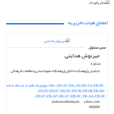
اعضای هیات تحریریه
مدیر مسئول
مهرنوش هدایتی
مشاوره
دانشیار پژوهشکده اخلاق پژوهشگاه علوم انسانی و مطالعات فرهنگی
www.ihcs.ac.ir/p4c/fa/page/344/%D8%AF%DA%A9%D8%AA%D8%B1-
%D9%85%D9%87%D8%B1%D9%86%D9%88%D8%B4-
%D9%87%D8%AF%D8%A7%DB%8C%D8%AA%DB%8C
yahoo.com
mehrnooshhedayati
000000