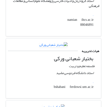
استاد گروه زبان و ادبیات فارسی پژوهشگاه علوم انسانی و مطالعات
فرهنگی
.
ihcs.ac.ir
namian
88046891
هیات تحریریه
بختیار شعبانی ورکی
فلسفه تعلیم و تربیت
استاد دانشگاه فردوسی مشهد
.
ferdowsi.um.ac.ir
bshabani